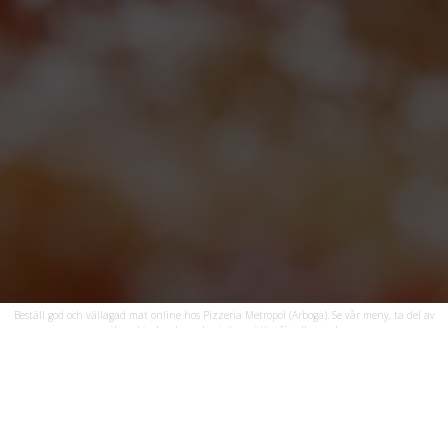
Beställ god och vällagad mat online hos Pizzeria Metropol (Arboga). Se vår meny, ta del av
unika erbjudanden och njut av rätter för alla smaker.
Bildgalleri